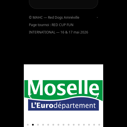
© MAHC — Red Dogs Amnéville
•
Page tournoi : RED CUP FUN
INTERNATIONAL — 16 & 17 mai 2026