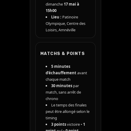
dimanche
17 mai à
15h00
Lieu :
Patinoire
Olympique, Centre des
Loisirs, Amnéville
MATCHS & POINTS
5 minutes
d’échauffement
avant
chaque match
30 minutes
par
match, sans arrêt de
chrono
Le temps des finales
peut être allongé selon le
timing
3 points
victoire •
1
point
nul •
0 point