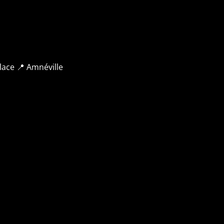
lace
📍 Amnéville